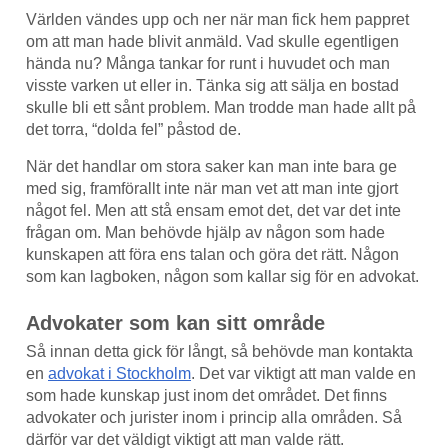
Världen vändes upp och ner när man fick hem pappret
om att man hade blivit anmäld. Vad skulle egentligen
hända nu? Många tankar for runt i huvudet och man
visste varken ut eller in. Tänka sig att sälja en bostad
skulle bli ett sånt problem. Man trodde man hade allt på
det torra, “dolda fel” påstod de.
När det handlar om stora saker kan man inte bara ge
med sig, framförallt inte när man vet att man inte gjort
något fel. Men att stå ensam emot det, det var det inte
frågan om. Man behövde hjälp av någon som hade
kunskapen att föra ens talan och göra det rätt. Någon
som kan lagboken, någon som kallar sig för en advokat.
Advokater som kan sitt område
Så innan detta gick för långt, så behövde man kontakta
en
advokat i Stockholm
. Det var viktigt att man valde en
som hade kunskap just inom det området. Det finns
advokater och jurister inom i princip alla områden. Så
därför var det väldigt viktigt att man valde rätt.