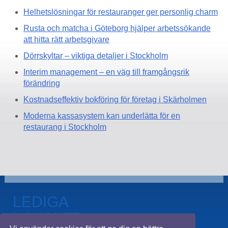
Helhetslösningar för restauranger ger personlig charm
Rusta och matcha i Göteborg hjälper arbetssökande
att hitta rätt arbetsgivare
Dörrskyltar – viktiga detaljer i Stockholm
Interim management – en väg till framgångsrik
förändring
Kostnadseffektiv bokföring för företag i Skärholmen
Moderna kassasystem kan underlätta för en
restaurang i Stockholm
LEDIGA
LOKALER