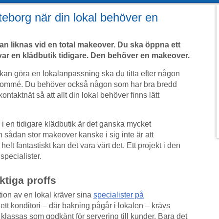
eborg när din lokal behöver en
n liknas vid en total makeover. Du ska öppna ett
var en klädbutik tidigare. Den behöver en makeover.
kan göra en lokalanpassning ska du titta efter någon
enommé. Du behöver också någon som har bra bredd
kontaktnät så att allt din lokal behöver finns lätt
 i en tidigare klädbutik är det ganska mycket
sådan stor makeover kanske i sig inte är att
t fantastiskt kan det vara värt det. Ett projekt i den
pecialister.
ktiga proffs
ation av en lokal kräver sina
specialister på
 ett konditori – där bakning pågår i lokalen – krävs
klassas som godkänt för servering till kunder. Bara det