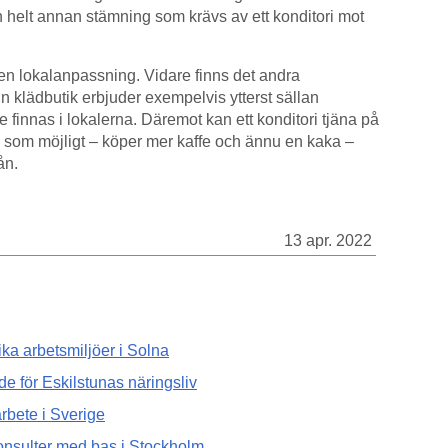
 en helt annan stämning som krävs av ett konditori mot
 en lokalanpassning. Vidare finns det andra
 klädbutik erbjuder exempelvis ytterst sällan
te finnas i lokalerna. Däremot kan ett konditori tjäna på
e som möjligt – köper mer kaffe och ännu en kaka –
ån.
13 apr. 2022
ika arbetsmiljöer i Solna
 för Eskilstunas näringsliv
arbete i Sverige
onsulter med bas i Stockholm