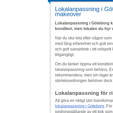
Lokalanpassning i Göt
makeover
Lokalanpassning i Göteborg ka
konditori, men lokalen du hyr 
När du ska leta efter någon som 
med lång erfarenhet och gott r
och gott samarbete i ett vidspritt 
tillgängligt.
Om du tänker öppna ett konditori
lokalanpassning som behövs. En 
rekommendera, men om läget är hel
storleksordningen behöver dock s
Lokalanpassning för ri
Att göra en riktigt stor transform
lokalanpassning i Göteborg
. För
iordningställande av ett kök som 