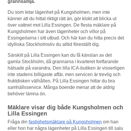
grannsämja.
Du som letar lägenhet på Kungsholmen, men inte
känner att du hittat riktigt rätt än, gör klokt att blicka ut
över vattnet mot Lilla Essingen. De flesta mäklare på
Kungsholmen har även lägenheter och villor på
Essingeöarna i sitt utbud. Och här kan du hitta precis det
idylliska Stockholmsliv du alltid föreställt dig.
Särskilt på Lilla Essingen kan du få känslan av det
gamla Stockholm, då grannarna i kvarteret fortfarande
hälsade på varandra. Den lilla ICA-butiken är visserligen
inte stadens billigaste affär, men servicen är trevlig och
fruktdisken välhållen. På Lilla Essingen hittar du bra
samhällsservice. Många boende menar att de aldrig
behöver lämna ön.
Mäklare visar dig både Kungsholmen och
Lilla Essingen
Fråga din
fastighetsmäklare på Kungsholmen
om han
eller hon har några lägenheter på Lilla Essingen till salu