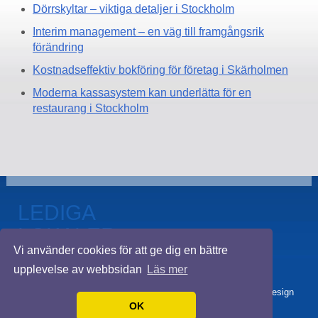
Dörrskyltar – viktiga detaljer i Stockholm
Interim management – en väg till framgångsrik
förändring
Kostnadseffektiv bokföring för företag i Skärholmen
Moderna kassasystem kan underlätta för en
restaurang i Stockholm
LEDIGA
LOKALER
Vi använder cookies för att ge dig en bättre
VÄRMDÖ
upplevelse av webbsidan
Läs mer
© 2026 Ledigalokalervärmdö.se. Alla rättigheter förbehållna. Design
by
Handla Online
.
OK