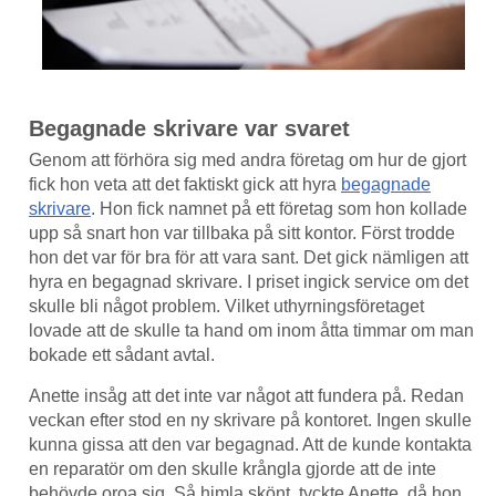
Begagnade skrivare var svaret
Genom att förhöra sig med andra företag om hur de gjort
fick hon veta att det faktiskt gick att hyra
begagnade
skrivare
. Hon fick namnet på ett företag som hon kollade
upp så snart hon var tillbaka på sitt kontor. Först trodde
hon det var för bra för att vara sant. Det gick nämligen att
hyra en begagnad skrivare. I priset ingick service om det
skulle bli något problem. Vilket uthyrningsföretaget
lovade att de skulle ta hand om inom åtta timmar om man
bokade ett sådant avtal.
Anette insåg att det inte var något att fundera på. Redan
veckan efter stod en ny skrivare på kontoret. Ingen skulle
kunna gissa att den var begagnad. Att de kunde kontakta
en reparatör om den skulle krångla gjorde att de inte
behövde oroa sig. Så himla skönt, tyckte Anette, då hon